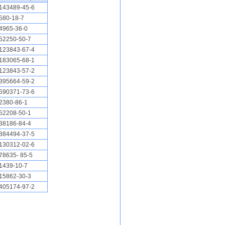
143489-45-6
580-18-7
4965-36-0
52250-50-7
123843-67-4
183065-68-1
123843-57-2
395664-59-2
590371-73-6
2380-86-1
52208-50-1
38186-84-4
884494-37-5
130312-02-6
78635- 85-5
1439-10-7
15862-30-3
405174-97-2