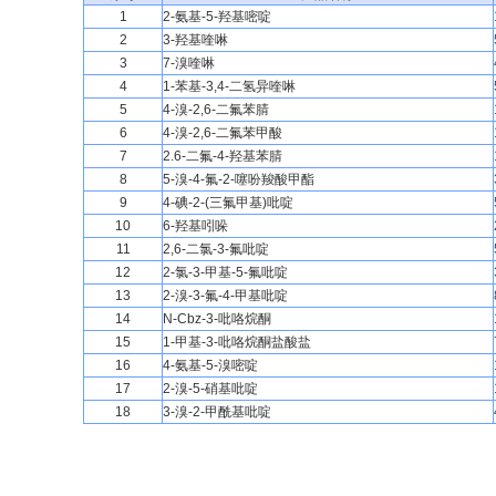
1
2-氨基-5-羟基嘧啶
2
3-羟基喹啉
3
7-溴喹啉
4
1-苯基-3,4-二氢异喹啉
5
4-溴-2,6-二氟苯腈
6
4-溴-2,6-二氟苯甲酸
7
2.6-二氟-4-羟基苯腈
8
5-溴-4-氟-2-噻吩羧酸甲酯
9
4-碘-2-(三氟甲基)吡啶
10
6-羟基吲哚
11
2,6-二氯-3-氟吡啶
12
2-氯-3-甲基-5-氟吡啶
13
2-溴-3-氟-4-甲基吡啶
14
N-Cbz-3-吡咯烷酮
15
1-甲基-3-吡咯烷酮盐酸盐
16
4-氨基-5-溴嘧啶
17
2-溴-5-硝基吡啶
18
3-溴-2-甲酰基吡啶